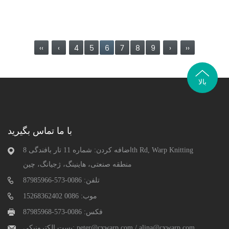
‹‹
‹
4
5
6
7
8
9
›
››
بالا
با ما تماس بگیرید
اضافه کردن: شماره 11 تار بافندگی 8th Rd, Warp Knitting
منطقه صنعتی، هاینینگ، ژجیانگ، چین
تلفن: 0086-573-87985966
موب: 0086 15268362402
فکس: 0086-573-87985968
alina@cxwarp.com
/
peter@cxwarp.com
پست الکترونیکی: